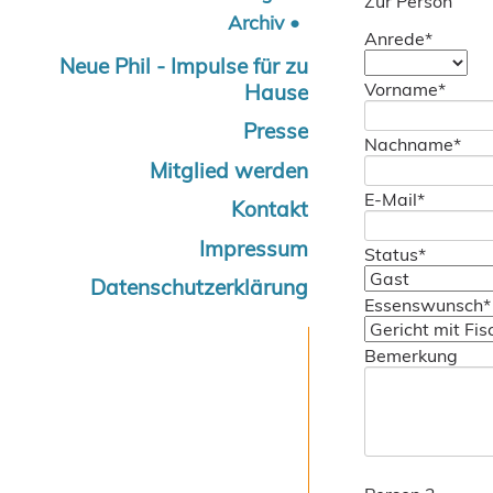
Zur Person
Archiv
Pflichtfeld
Anrede
*
Neue Phil - Impulse für zu
Pflichtfeld
Vorname
*
Hause
Presse
Pflichtfeld
Nachname
*
Mitglied werden
Pflichtfeld
E-Mail
*
Kontakt
Impressum
Pflichtfeld
Status
*
Datenschutzerklärung
Pflichtfeld
Essenswunsch
*
Bemerkung