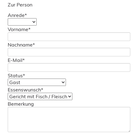
Zur Person
Pflichtfeld
Anrede
*
Pflichtfeld
Vorname
*
Pflichtfeld
Nachname
*
Pflichtfeld
E-Mail
*
Pflichtfeld
Status
*
Pflichtfeld
Essenswunsch
*
Bemerkung