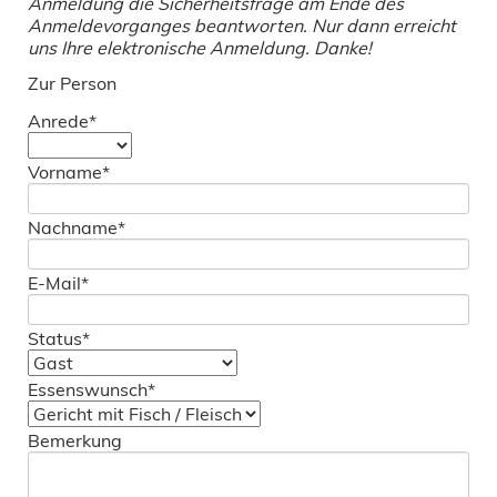
Anmeldung die Sicherheitsfrage am Ende des
Anmeldevorganges beantworten. Nur dann erreicht
uns Ihre elektronische Anmeldung. Danke!
Zur Person
Pflichtfeld
Anrede
*
Pflichtfeld
Vorname
*
Pflichtfeld
Nachname
*
Pflichtfeld
E-Mail
*
Pflichtfeld
Status
*
Pflichtfeld
Essenswunsch
*
Bemerkung