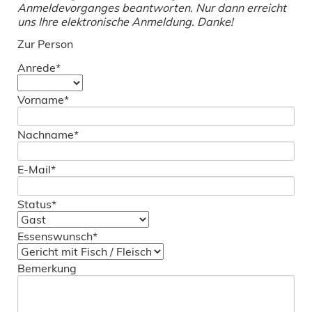
Anmeldevorganges beantworten. Nur dann erreicht
uns Ihre elektronische Anmeldung. Danke!
Zur Person
Pflichtfeld
Anrede
*
Pflichtfeld
Vorname
*
Pflichtfeld
Nachname
*
Pflichtfeld
E-Mail
*
Pflichtfeld
Status
*
Pflichtfeld
Essenswunsch
*
Bemerkung