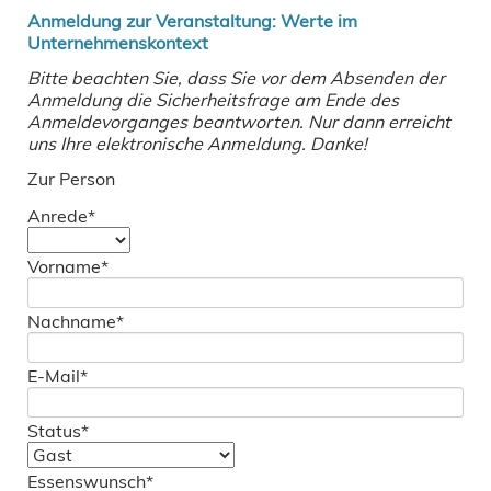
Anmeldung zur Veranstaltung: Werte im
Unternehmenskontext
Bitte beachten Sie, dass Sie vor dem Absenden der
Anmeldung die Sicherheitsfrage am Ende des
Anmeldevorganges beantworten. Nur dann erreicht
uns Ihre elektronische Anmeldung. Danke!
Zur Person
Pflichtfeld
Anrede
*
Pflichtfeld
Vorname
*
Pflichtfeld
Nachname
*
Pflichtfeld
E-Mail
*
Pflichtfeld
Status
*
Pflichtfeld
Essenswunsch
*