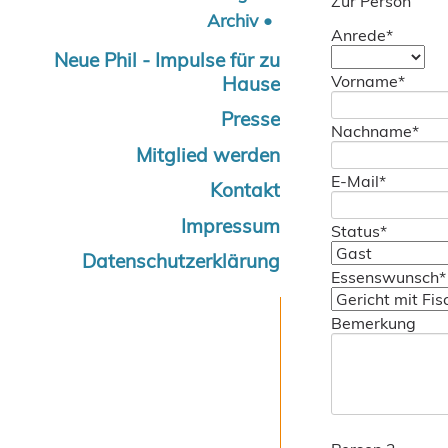
Zur Person
Archiv
Pflichtfeld
Anrede
*
Neue Phil - Impulse für zu
Pflichtfeld
Vorname
*
Hause
Presse
Pflichtfeld
Nachname
*
Mitglied werden
Pflichtfeld
E-Mail
*
Kontakt
Impressum
Pflichtfeld
Status
*
Datenschutzerklärung
Pflichtfeld
Essenswunsch
*
Bemerkung