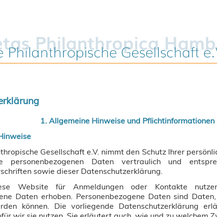
erklärung
1. Allgemeine Hinweise und Pflichtinformationen
 Hinweise
thropische Gesellschaft e.V. nimmt den Schutz Ihrer persönli
re personenbezogenen Daten vertraulich und entspre
schriften sowie dieser Datenschutzerklärung.
se Website für Anmeldungen oder Kontakte nutzen
ne Daten erhoben. Personenbezogene Daten sind Daten, 
werden können. Die vorliegende Datenschutzerklärung erl
ür wir sie nutzen. Sie erläutert auch, wie und zu welchem 