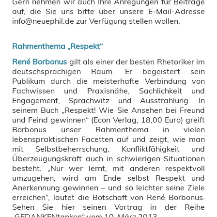
Gern nehmen wir auch Ihre Anregungen für Beiträge
auf, die Sie uns bitte über unsere E-Mail-Adresse
info@neuephil.de zur Verfügung stellen wollen.
Rahmenthema „Respekt“
René Borbonus
gilt als einer der besten Rhetoriker im
deutschsprachigen Raum. Er begeistert sein
Publikum durch die meisterhafte Verbindung von
Fachwissen und Praxisnähe, Sachlichkeit und
Engagement, Sprachwitz und Ausstrahlung. In
seinem Buch „Respekt! Wie Sie Ansehen bei Freund
und Feind gewinnen“ (Econ Verlag, 18,00 Euro) greift
Borbonus unser Rahmenthema in vielen
lebenspraktischen Facetten auf und zeigt, wie man
mit Selbstbeherrschung, Konfliktfähigkeit und
Überzeugungskraft auch in schwierigen Situationen
besteht. „Nur wer lernt, mit anderen respektvoll
umzugehen, wird am Ende selbst Respekt und
Anerkennung gewinnen – und so leichter seine Ziele
erreichen“, lautet die Botschaft von René Borbonus.
Sehen Sie hier seinen Vortrag in der Reihe
„GEDANKENtanken“ vom 10. März 2013.